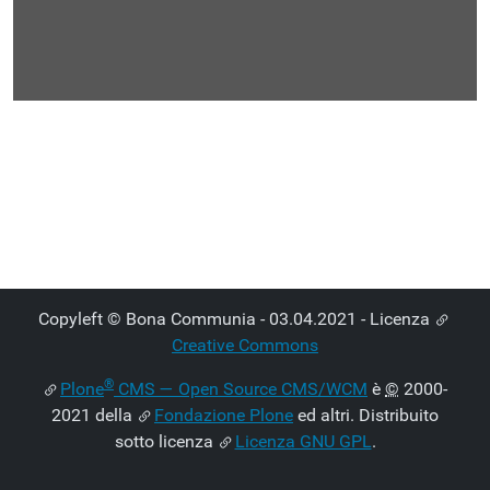
Copyleft © Bona Communia - 03.04.2021 - Licenza
Creative Commons
®
Plone
CMS — Open Source CMS/WCM
è
©
2000-
2021 della
Fondazione Plone
ed altri. Distribuito
sotto licenza
Licenza GNU GPL
.